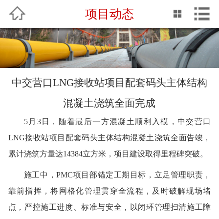
项目动态
中文
English
网站首页
关于我们
中交营口LNG接收站项目配套码头主体结构
企业动态
混凝土浇筑全面完成
专业服务
5月3日，
随着最后一方混凝土顺利入模
，
中交营口
LNG接收站
项目
配套码头主体结构混凝土浇筑全面告竣
，
QHSE
累计浇筑方量达
14384立方米
，
项目建设取得里程碑突破
。
业绩介绍
施工中，
PMC项目部锚定工期目标，立足管理职责，
企业文化
靠前指挥，将网格化管理贯穿全流程，及时破解现场堵
点，严控施工进度、标准与安全，以闭环管理扫清施工障
人力资源