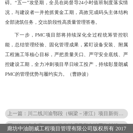
碍。“五一”攻坚期，全员在岗督导24小时值班制度落实情
况，与建设者一并抢抓黄金工期，高效完成码头主体结构
联系我们
全部浇筑任务，交出阶段性高质量管理答卷。
下一步，
PMC项目部将持续深化全过程统筹管控职
能，总结管理经验、固化管理成果，紧盯设备安装、附属
工程施工等核心目标，严把质量关口、严守安全底线、严
控建设工期，全力冲刺项目早日竣工投产，持续彰显朗威
PMC的管理优势与履约实力。
（曹静波）
上一篇：
川二线川渝鄂段（铜梁－潜江）项目新街隧道顺利贯通
下一篇：
中交营口LNG接收站项目举办竣工资料管理专题培训
廊坊中油朗威工程项目管理有限公司版权所有 2017