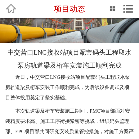
项目动态
中文
English
网站首页
关于我们
中交营口LNG接收站项目配套码头工程取水
企业动态
泵房轨道梁及桁车安装施工顺利完成
专业服务
近日
，
中交
营口
LNG接收站项目配套码头工程取水泵
房轨道梁及桁车安装工作顺利完成
，
为后续设备调试及项
QHSE
目整体投用奠定了坚实基础。
业绩介绍
本次轨道梁及桁车安装施工期间，
PMC项目
部面对安
企业文化
装精度要求高、施工工序衔接紧密等挑战，组织
码头监理
部、
EPC
项目部
共同研究安装质量管控措施，对施工方案严
人力资源