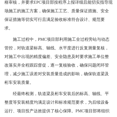
格审核，
并
要求
EPC
项目部
按程序上报详细且能切实指导现
场施工的施工方案，确保施工工艺、质量保证措施、安全
联系我们
保证措施等切实可行且满足验收标准符合设计、规范要
求
。
施工过程中，
PMC项目部
利用施工全过程旁站与动态
管控，对轨道梁标高、轴线、
水平
度进行反复测量复核，
对施工中出现的精度偏差、安全隐患及时要求施工单位整
改落实并全程跟踪督促，逐一复核验收，确保问题闭环管
理，减少施工误差对安装质量造成的影响，确保轨道梁及
桁车安装质量。
经最终检测，轨道梁及桁车安装后的标高、轴线、平
整度
等
安装精度均满足设计和标准规范要求，为后续设备
运行、项目投产达效提供了核心保障。
PMC项目部将组织