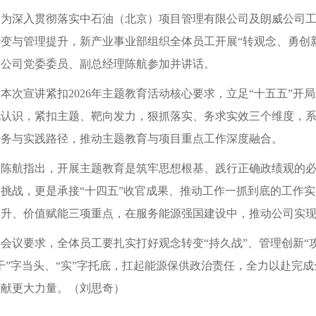
为深入贯彻落实
中石油（北京）项目管理有限公司
及朗威公司
转变与管理提升，
新产业事业部组织全体员工开展
“转观念、勇创
。
公司党委委员、副总经理陈航参加并讲话。
本次
宣讲紧扣
2026年主题教育活动核心要求，立足“十五五”
化认识，紧扣主题、靶向发力，狠抓落实、务求实效三个维度，
任务与实践路径，推动主题教育与
项目
重点工作深度融合。
陈航
指出，开展主题教育是筑牢思想根基、践行正确政绩观的
场挑战，更是承接
“十四五”收官成果、推动工作一抓到底的工作实
提升、价值赋能三项重点，在服务能源强国建设中，推动公司实
会议要求，
全体员工要扎实打好观念转变
“持久战”、管理创新“
干”字当头、“实”字托底，扛起能源保供政治责任，全力以赴完
贡献更大力量。
（
刘思奇
）