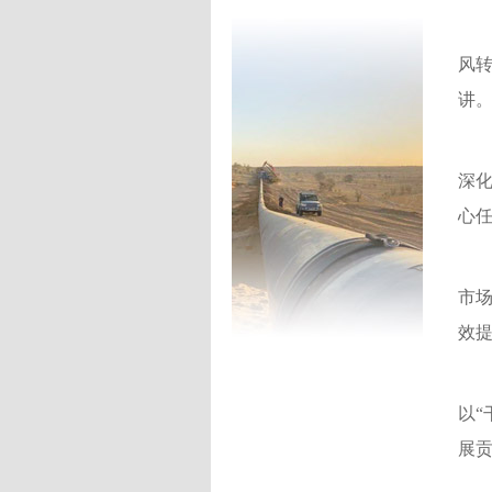
风
讲
深
心
市
效
以“
展