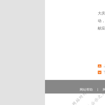
大
动
献
|
网站帮助