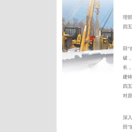
理
四五
田
“
破，
长
建铸
四
对原
深入
田”