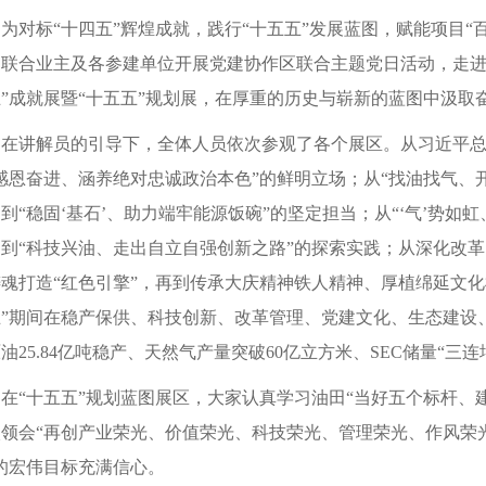
为对标
“十四五”辉煌成就，践行“十五五”发展蓝图，赋能项目“百
部联合业主及各参建单位开展党建协作区联合主题党日活动，走进
”成就展暨“十五五”规划展，在厚重的历史与崭新的蓝图中汲取
在讲解员的引导下，全体人员依次参观了各个展区。从习近平
感恩奋进、涵养绝对忠诚政治本色”的鲜明立场；从“找油找气、开
到“稳固‘基石’、助力端牢能源饭碗”的坚定担当；从“‘气’势如
，到“科技兴油、走出自立自强创新之路”的探索实践；从深化改
魂打造“红色引擎”，再到传承大庆精神铁人精神、厚植绵延文化
五”期间在稳产保供、科技创新、改革管理、党建文化、生态建设
油25.84亿吨稳产、天然气产量突破60亿立方米、SEC储量“三
在
“十五五”规划蓝图展区，大家认真学习油田“当好五个标杆、
领会“再创产业荣光、价值荣光、科技荣光、管理荣光、作风荣光
的宏伟目标充满信心。