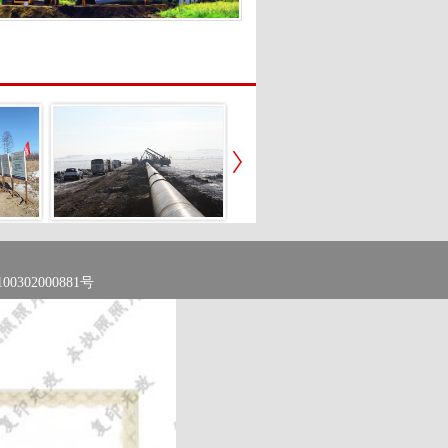
0302000881号