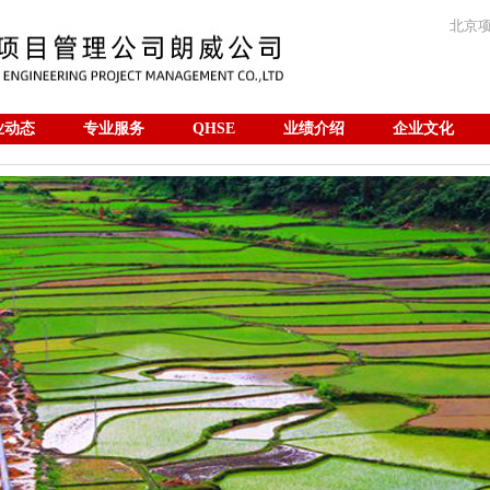
北京
业动态
专业服务
QHSE
业绩介绍
企业文化
咨询