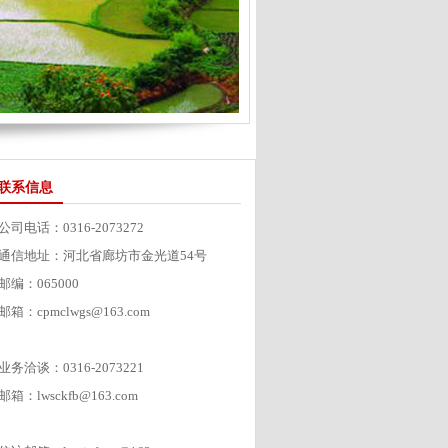
联系信息
公司电话：0316-2073272
通信地址：河北省廊坊市金光道54号
邮编：065000
邮箱：cpmclwgs@163.com
业务洽谈：0316-2073221
邮箱：lwsckfb@163.com