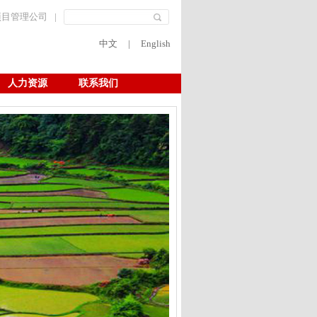
项目管理公司
|
中文
|
English
人力资源
联系我们