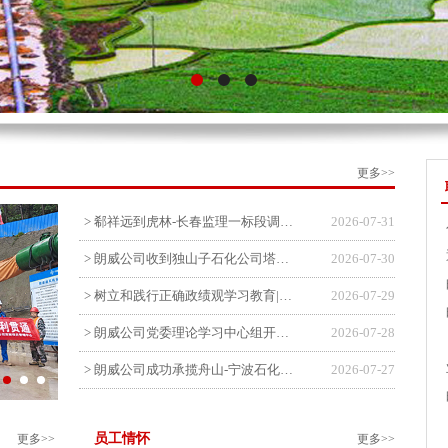
更多>>
> 郗祥远到虎林-长春监理一标段调研慰问
2026-07-31
> 朗威公司收到独山子石化公司塔里木120万吨/年二期乙烯项目开工试车指挥部感谢信
2026-07-30
> 树立和践行正确政绩观学习教育|代炳涛为北京咨询中心（咨询事业部）党支部讲授树立和践行正确政绩观学习教育专题党课
2026-07-29
> 朗威公司党委理论学习中心组开展学习 深学贯彻国企党建重要论述 以高质量党建引领企业高质量发展
2026-07-28
> 朗威公司成功承揽舟山-宁波石化基地互联互通管道、镇海-金塘互联互通管道施工监理项目
2026-07-27
员工情怀
更多>>
更多>>