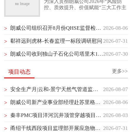
为深入贯彻朗威公司2026年“风险防
控、质效提升、价值赋能”三大工作主
联系我们
线，项目管理部（质量健康安全环保
部）紧扣“风险防控”核心任务，以“聚
焦项目经理管理赋能”“聚焦最后一公
朗威公司组织召开8月份QHSE监督检查启动会
2026-08-06
>
里落地执行”“聚焦横向纵向信息沟
通”为抓手，坚持问题导向，持续推动
郗祥远到虎林-长春监理一标段调研慰问
2026-07-31
>
项目管理重塑与履职能力提升。继5月
10日首次跨事业部项目管理经验交流
朗威公司收到独山子石化公司塔里木120万吨/年二期乙烯项目开工试车指挥部感谢信
2026-07-30
>
后，7月30日，项目管理部（质量健康
安全环保部）再次组织储库事业部与
管道事业部开展隧道专项管理
更多>>
项目动态
安全生产月|云和-景宁天然气管道监理部组织开展生产安全应急处置演练
2026-08-07
>
朗威公司新产业事业部经理赴苏里格气田项目群开展QHSE专项督查并慰问一线员工
2026-08-06
>
秦丰PMC项目洋河沉井顶管穿越项目顺利开顶
2026-08-03
>
甬绍干线西段项目监理部开展应急物资专项检查
2026-07-31
>