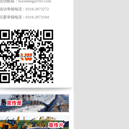
信访邮箱：lwxinfang@163.com
信访举报电话：0316-2073272
纪委举报电话：0316-2073104