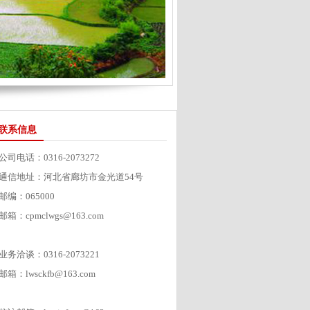
联系信息
公司电话：0316-2073272
通信地址：河北省廊坊市金光道54号
邮编：065000
邮箱：cpmclwgs@163.com
业务洽谈：0316-2073221
邮箱：lwsckfb@163.com