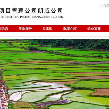
北京
业动态
专业服务
QHSE
业绩介绍
企业文化
咨询