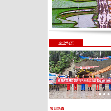
企业动态
项目动态