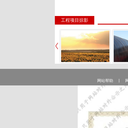
工程项目掠影
|
网站帮助