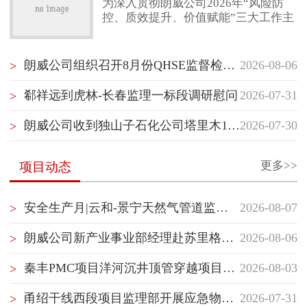
为深入贯彻朗威公司2026年“风险防
控、质效提升、价值赋能”三大工作主
联系我们
线，项目管理部（质量健康安全环保
部）紧扣“风险防控”核心任务，以“聚
焦项目经理管理赋能”“聚焦最后一公
朗威公司组织召开8月份QHSE监督检查启动会
2026-08-06
>
里落地执行”“聚焦横向纵向信息沟
通”为抓手，坚持问题导向，持续推动
郗祥远到虎林-长春监理一标段调研慰问
2026-07-31
>
项目管理重塑与履职能力提升。继5月
10日首次跨事业部项目管理经验交流
朗威公司收到独山子石化公司塔里木120万吨/年二期乙烯项目开工试车指挥部感谢信
2026-07-30
>
后，7月30日，项目管理部（质量健康
安全环保部）再次组织储库事业部与
管道事业部开展隧道专项管理
更多>>
项目动态
安全生产月|云和-景宁天然气管道监理部组织开展生产安全应急处置演练
2026-08-07
>
朗威公司新产业事业部经理赴苏里格气田项目群开展QHSE专项督查并慰问一线员工
2026-08-06
>
秦丰PMC项目洋河沉井顶管穿越项目顺利开顶
2026-08-03
>
甬绍干线西段项目监理部开展应急物资专项检查
2026-07-31
>