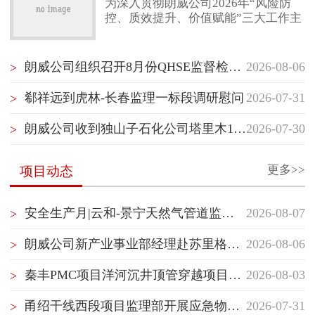
为深入贯彻朗威公司2026年“风险防
控、质效提升、价值赋能”三大工作主
联系我们
线，项目管理部（质量健康安全环保
部）紧扣“风险防控”核心任务，以“聚
焦项目经理管理赋能”“聚焦最后一公
朗威公司组织召开8月份QHSE监督检查启动会
2026-08-06
>
里落地执行”“聚焦横向纵向信息沟
通”为抓手，坚持问题导向，持续推动
郗祥远到虎林-长春监理一标段调研慰问
2026-07-31
>
项目管理重塑与履职能力提升。继5月
10日首次跨事业部项目管理经验交流
朗威公司收到独山子石化公司塔里木120万吨/年二期乙烯项目开工试车指挥部感谢信
2026-07-30
>
后，7月30日，项目管理部（质量健康
安全环保部）再次组织储库事业部与
管道事业部开展隧道专项管理
更多>>
项目动态
安全生产月|云和-景宁天然气管道监理部组织开展生产安全应急处置演练
2026-08-07
>
朗威公司新产业事业部经理赴苏里格气田项目群开展QHSE专项督查并慰问一线员工
2026-08-06
>
秦丰PMC项目洋河沉井顶管穿越项目顺利开顶
2026-08-03
>
甬绍干线西段项目监理部开展应急物资专项检查
2026-07-31
>