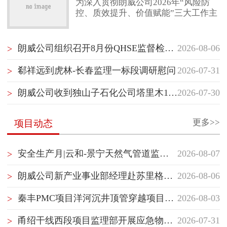
为深入贯彻朗威公司2026年“风险防
控、质效提升、价值赋能”三大工作主
联系我们
线，项目管理部（质量健康安全环保
部）紧扣“风险防控”核心任务，以“聚
焦项目经理管理赋能”“聚焦最后一公
朗威公司组织召开8月份QHSE监督检查启动会
2026-08-06
>
里落地执行”“聚焦横向纵向信息沟
通”为抓手，坚持问题导向，持续推动
郗祥远到虎林-长春监理一标段调研慰问
2026-07-31
>
项目管理重塑与履职能力提升。继5月
10日首次跨事业部项目管理经验交流
朗威公司收到独山子石化公司塔里木120万吨/年二期乙烯项目开工试车指挥部感谢信
2026-07-30
>
后，7月30日，项目管理部（质量健康
安全环保部）再次组织储库事业部与
管道事业部开展隧道专项管理
更多>>
项目动态
安全生产月|云和-景宁天然气管道监理部组织开展生产安全应急处置演练
2026-08-07
>
朗威公司新产业事业部经理赴苏里格气田项目群开展QHSE专项督查并慰问一线员工
2026-08-06
>
秦丰PMC项目洋河沉井顶管穿越项目顺利开顶
2026-08-03
>
甬绍干线西段项目监理部开展应急物资专项检查
2026-07-31
>