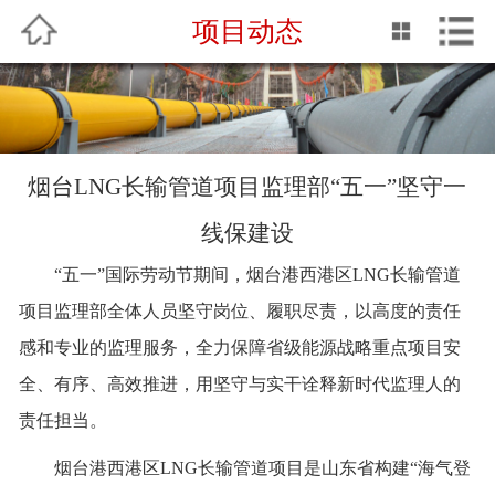
项目动态
中文
English
网站首页
关于我们
烟台LNG长输管道项目监理部“五一”坚守一
企业动态
线保建设
专业服务
“五一”国际劳动节期间，烟台港西港区LNG长输管道
项目监理部全体人员坚守岗位、履职尽责，以高度的责任
QHSE
感和专业的监理服务，全力保障省级能源战略重点项目安
业绩介绍
全、有序、高效推进，用坚守与实干诠释新时代监理人的
责任担当。
企业文化
烟台港西港区
LNG长输管道项目是山东省构建“海气登
人力资源