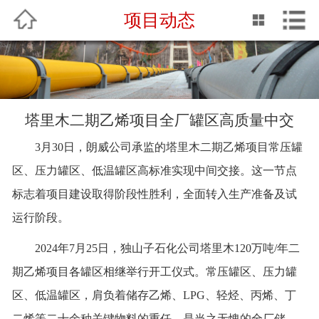
项目动态
中文
English
网站首页
关于我们
塔里木二期乙烯项目全厂罐区高质量中交
企业动态
3月
30日
，
朗威公司承
监
的
塔里木二期乙烯项目
常压罐
专业服务
区、压力罐区、低温罐区
高标准实现中间交接。这一节点
标志着项目建设取得阶段性胜利，全面转入生产准备
及试
QHSE
运行
阶段。
业绩介绍
2024年7月25日，独山子石化公司塔里木120万吨/年二
期乙烯项目
各罐区相继
举行开工仪式。常压罐区、压力罐
企业文化
区、低温罐区，肩负着储存
乙烯、
LPG、轻烃、丙烯、丁
人力资源
二烯等
二十余
种关键物料的重任
，
是当之无愧的全厂储