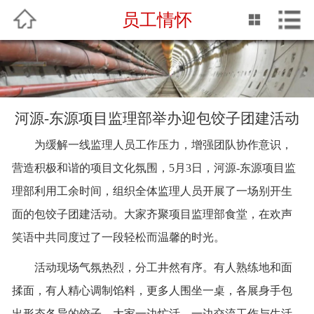
员工情怀
中文
English
网站首页
关于我们
河源-东源项目监理部举办迎包饺子团建活动
企业动态
为缓解一线监理人员工作压力，增强团队协作意识，
专业服务
营造积极和谐的项目文化氛围，
5月3日，河源-东源项目监
理部利用工余时间，组织全体监理人员开展了一场别开生
QHSE
面的包饺子团建活动。大家齐聚项目监理部食堂，在欢声
业绩介绍
笑语中共同度过了一段轻松而温馨的时光。
活动现场气氛热烈，分工井然有序。有人熟练地和面
企业文化
揉面，有人精心调制馅料，更多人围坐一桌，各展身手包
人力资源
出形态各异的饺子。大家一边忙活，一边交流工作与生活